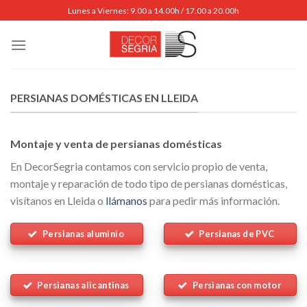
Skip
Lunes a Viernes: 9.00 a 14.00h / 17.00 a 20.00h
to
content
PERSIANAS DOMÉSTICAS EN LLEIDA
Montaje y venta de persianas domésticas
En DecorSegria contamos con servicio propio de venta,
montaje y reparación de todo tipo de persianas domésticas,
visítanos en Lleida o
llámanos
para pedir más información.
Persianas aluminio
Persianas de PVC
Persianas alicantinas
Persianas con motor